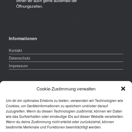
öffnen wir auch gerne außerhalb der
Öffnungszeiten.
Powered by
crosswordsolver.com
Informationen
Kontakt
Datenschutz
Impressum
Waldgasthof Schiederhof
Cookie-Zustimmung verwalten
Schiederhof 3
Um dir ein optimales Erlebnis zu bieten, verwenden wir Technologien wie
94344 Wiesenfelden
Cookies, um Geräteinformationen zu speichern und/oder darauf
zuzugreifen. Wenn du diesen Technologien zustimmst, können wir Daten
wie das Surfverhalten oder eindeutige IDs auf dieser Website verarbeiten.
info@schiederhof.de
Wenn du deine Zustimmung nicht erteilst oder zurückziehst, können
bestimmte Merkmale und Funktionen beeinträchtigt werden.
Telefon: 09966 282